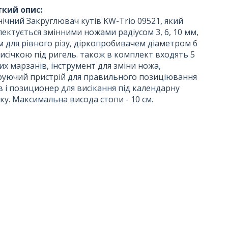
кий опис:
ічний Закруглювач кутів KW-Trio 09521, який
ектується змінними ножами радіусом 3, 6, 10 мм,
 для рівного різу, діркопробивачем діаметром 6
висічкою під ригель. також в комплект входять 5
их марзанів, інструмент для зміни ножа,
руючий пристрій для правильного позиціювання
в і позиционер для висікання під календарну
ку. Максимальна висода стопи - 10 см.