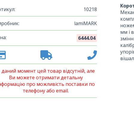
Корот
ртикул:
10218
Механ
компл
иробник:
lamiMARK
ножем
мм і 
на:
6444.04
змінн
каліб
упорі
вішал
 даний момент цей товар відсутній, але
Ви можете отримати детальну
нформацію про можливість поставки по
телефону або email.