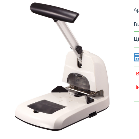
А
В
Ці
В
і