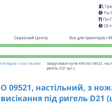
Гра
Пн-П
Пн-П
Сб-
Сервісний Центр
Все для принтерів і 
я бейджів і пластикових
Закруглювач кутів KW-triO 09521, насті
ригель D21 (шт.)
O 09521, настільний, з ножа
 висікання під ригель D21 (