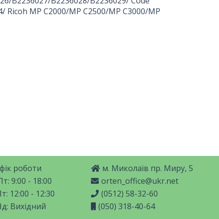
26/B2236027/B2236028/B2236029/ Code
4/ Ricoh MP C2000/MP C2500/MP C3000/MP
фік роботи
м. Миколаїв пр. Миру, 5
т: 9:00 - 18:00
orten_office@ukr.net
т: 12:00 - 12:30
(0512) 58-32-60
Нд: Вихідний
(050) 318-40-64