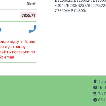
B2236023/B2236024/B22360
Ricoh
/D042/B230/B237/B222/B22
C3500/MP C4500/
7855.71
вар відсутній, але
ати детальну
вість поставки по
о email.
Гра
Пн-П
Пн-П
Сб-