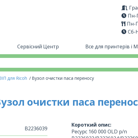
Гра
Пн-П
Пн-П
Сб-
Сервісний Центр
Все для принтерів і 
ЗІП для Ricoh
Вузол очистки паса переносу
узол очистки паса перено
Короткий опис:
B2236039
Ресурс 160 000 OLD p/n