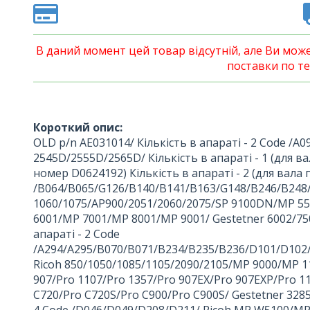
В даний момент цей товар відсутній, але Ви мо
поставки по те
Короткий опис:
OLD p/n AE031014/ Кількість в апараті - 2 Code /A
2545D/2555D/2565D/ Кількість в апараті - 1 (для 
номер D0624192) Кількість в апараті - 2 (для вала
/B064/B065/G126/B140/B141/B163/G148/B246/B248
1060/1075/AP900/2051/2060/2075/SP 9100DN/MP 5
6001/MP 7001/MP 8001/MP 9001/ Gestetner 6002/7
апараті - 2 Code
/A294/A295/B070/B071/B234/B235/B236/D101/D10
Ricoh 850/1050/1085/1105/2090/2105/MP 9000/MP 1
907/Pro 1107/Pro 1357/Pro 907EX/Pro 907EXP/Pro 1
C720/Pro C720S/Pro C900/Pro C900S/ Gestetner 3285
4 Code /D046/D049/D208/D211/ Ricoh MP W5100/