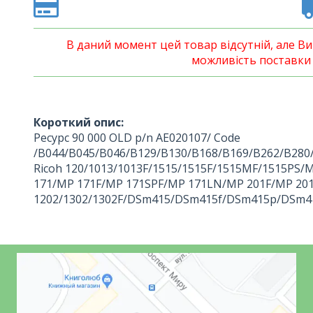
В даний момент цей товар відсутній, але 
можливість поставки 
Короткий опис:
Ресурс 90 000 OLD p/n AE020107/ Code
/B044/B045/B046/B129/B130/B168/B169/B262/B280
Ricoh 120/1013/1013F/1515/1515F/1515MF/1515PS
171/MP 171F/MP 171SPF/MP 171LN/MP 201F/MP 201
1202/1302/1302F/DSm415/DSm415f/DSm415p/DSm4