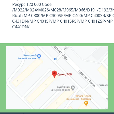
Ресурс 120 000 Code
/M022/M024/M026/M028/M065/M066/D191/D193/3
Ricoh MP C300/MP C300SR/MP C400/MP C400SR/SP
C431DN/MP C401SP/MP C401SRSP/MP C401ZSP/MP 
C440DN/