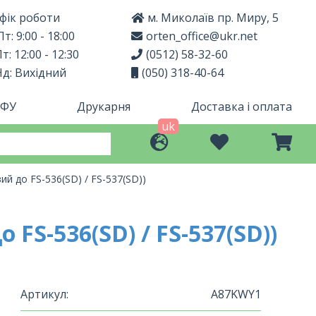
фік роботи
м. Миколаїв пр. Миру, 5
т: 9:00 - 18:00
orten_office@ukr.net
т: 12:00 - 12:30
(0512) 58-32-60
Нд: Вихідний
(050) 318-40-64
МФУ
Друкарня
Доставка і оплата
uk
й до FS-536(SD) / FS-537(SD))
FS-536(SD) / FS-537(SD))
Артикул:
A87KWY1