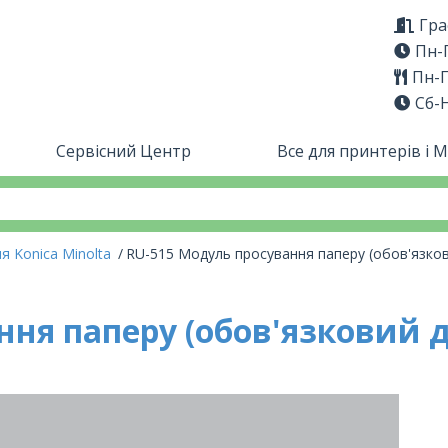
Гра
Пн-П
Пн-П
Сб-
Сервісний Центр
Все для принтерів і 
я Konica Minolta
RU-515 Модуль просування паперу (обов'язкови
я паперу (обов'язковий до 