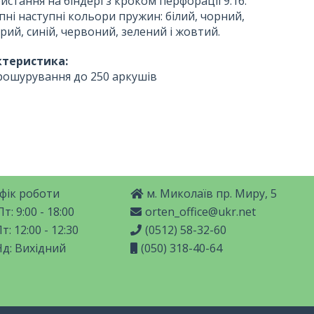
истання на біндері з кроком перфорації 9:16.
пні наступні кольори пружин: білий, чорний,
рий, синій, червоний, зелений і жовтий.
ктеристика:
рошурування до 250 аркушів
фік роботи
м. Миколаїв пр. Миру, 5
т: 9:00 - 18:00
orten_office@ukr.net
т: 12:00 - 12:30
(0512) 58-32-60
Нд: Вихідний
(050) 318-40-64