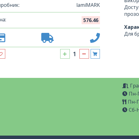
викор
робник:
lamiMARK
Досту
прозо
на:
576.46
Хара
Для б
Гра
Пн-П
Пн-П
Сб-