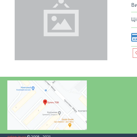
Ви
Ці
orten.in.ua
© 2008 - 2021