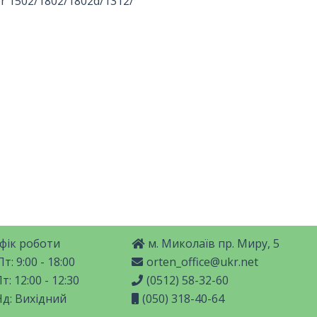
r 1502/1802/1802d/1312/
фік роботи
м. Миколаїв пр. Миру, 5
т: 9:00 - 18:00
orten_office@ukr.net
т: 12:00 - 12:30
(0512) 58-32-60
Нд: Вихідний
(050) 318-40-64