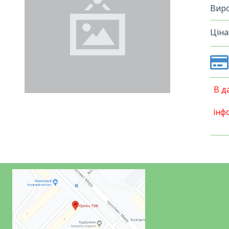
Виро
Ціна
В д
інф