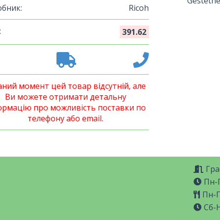
Gestetne
бник:
Ricoh
:
391.62
аний момент цей товар відсутній, але
Ви можете отримати детальну
ормацію про можливість поставки по
телефону або email.
Гра
Пн-П
Пн-П
Сб-