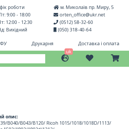
фік роботи
м. Миколаїв пр. Миру, 5
т: 9:00 - 18:00
orten_office@ukr.net
т: 12:00 - 12:30
(0512) 58-32-60
Нд: Вихідний
(050) 318-40-64
МФУ
Друкарня
Доставка і оплата
uk
й опис:
039/B040/B043/B120/ Ricoh 1015/1018/1018D/1113/