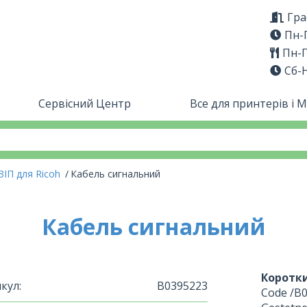
Гра
Пн-П
Пн-П
Сб-
Сервісний Центр
Все для принтерів і 
ЗІП для Ricoh
Кабель сигнальний
Кабель сигнальний
Коротки
кул:
B0395223
Code /B