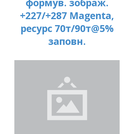
формув. зображ.
+227/+287 Magenta,
ресурс 70т/90т@5%
заповн.