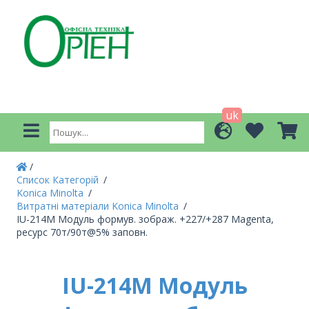
uk
Список Категорій
Konica Minolta
Витратні матеріали Konica Minolta
IU-214M Модуль формув. зображ. +227/+287 Magenta,
ресурс 70т/90т@5% заповн.
IU-214M Модуль