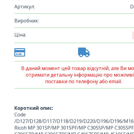
Артикул:
D
Виробник:
Ціна:
В даний момент цей товар відсутній, але Ви м
отримати детальну інформацію про можливі
поставки по телефону або email.
Короткий опис:
Code
/D127/D128/D117/D118/D219/D220/D196/D196/M16
Ricoh MP 301SP/MP 301SPF/MP C305SP/MP C305SP