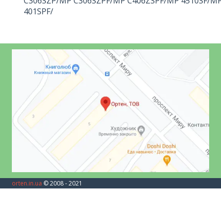
C306SZP/MP C306SZPF/MP C406ZSPF/MP 4510SF/M
401SPF/
orten.in.ua
© 2008 - 2021