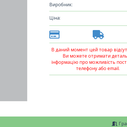
Виробник:
Ціна:
В даний момент цей товар відсут
Ви можете отримати детал
інформацію про можливість пост
телефону або email.
Гра