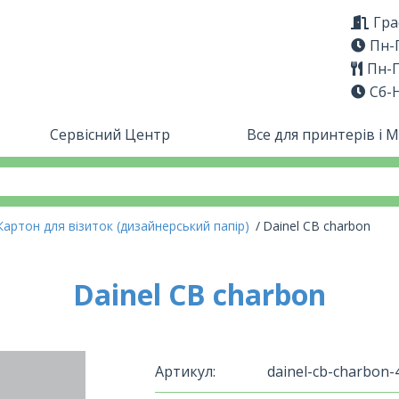
Гра
Пн-П
Пн-П
Сб-
Сервісний Центр
Все для принтерів і 
Картон для візиток (дизайнерський папір)
Dainel CB charbon
Dainel CB charbon
Артикул:
dainel-cb-charbon