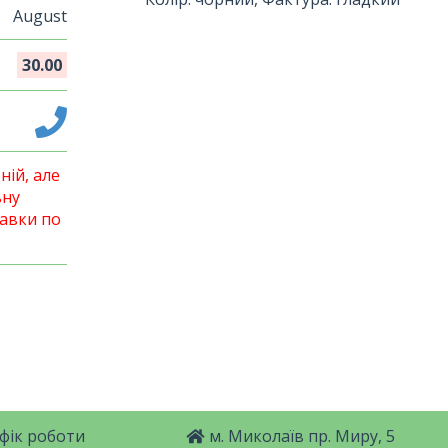
August
30.00
ній, але
ьну
авки по
фік роботи
м. Миколаїв пр. Миру, 5