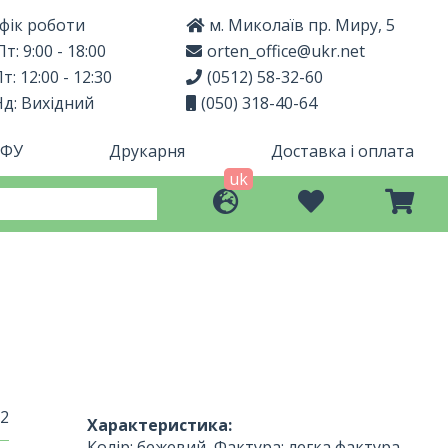
фік роботи
м. Миколаїв пр. Миру, 5
т: 9:00 - 18:00
orten_office@ukr.net
т: 12:00 - 12:30
(0512) 58-32-60
Нд: Вихідний
(050) 318-40-64
МФУ
Друкарня
Доставка і оплата
uk
m2
Характеристика:
Колір: бежевий, Фактура: легка фактура