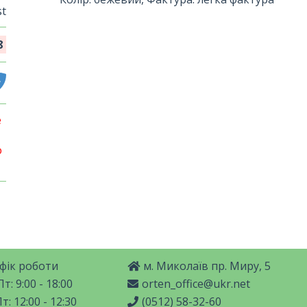
t
8
е
о
фік роботи
м. Миколаїв пр. Миру, 5
т: 9:00 - 18:00
orten_office@ukr.net
т: 12:00 - 12:30
(0512) 58-32-60