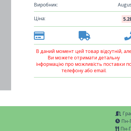
Виробник:
Augus
Ціна:
5.2
В даний момент цей товар відсутній, ал
Ви можете отримати детальну
інформацію про можливість поставки п
телефону або email.
Гра
Пн-П
Пн-П