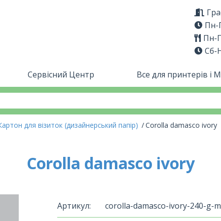
Гра
Пн-П
Пн-П
Сб-
Сервісний Центр
Все для принтерів і 
Картон для візиток (дизайнерський папір)
Corolla damasco ivory
Corolla damasco ivory
Артикул:
corolla-damasco-ivory-240-g-