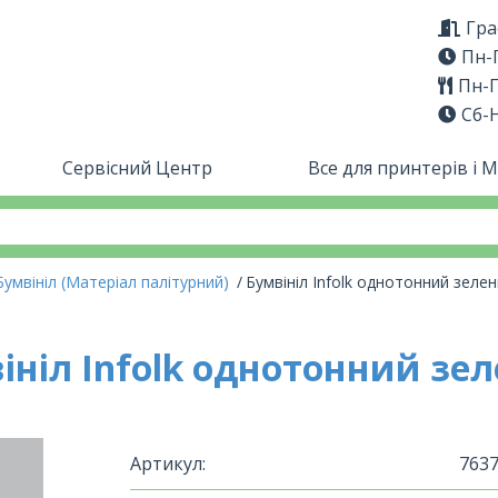
Гра
Пн-П
Пн-П
Сб-
Сервісний Центр
Все для принтерів і 
Бумвініл (Матеріал палітурний)
Бумвініл Infolk однотонний зеле
ініл Infolk однотонний зе
Артикул:
763