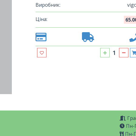
Виробник:
vig
Ціна:
65.0
Гра
Пн-П
Пн-П