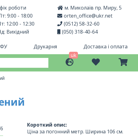
фік роботи
м. Миколаїв пр. Миру, 5
т: 9:00 - 18:00
orten_office@ukr.net
т: 12:00 - 12:30
(0512) 58-32-60
Нд: Вихідний
(050) 318-40-64
МФУ
Друкарня
Доставка і оплата
uk
ний
лений
Короткий опис:
76
Ціна за погонний метр. Ширина 106 см.