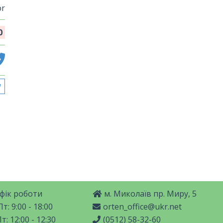
or
0
фік роботи
м. Миколаїв пр. Миру, 5
т: 9:00 - 18:00
orten_office@ukr.net
т: 12:00 - 12:30
(0512) 58-32-60