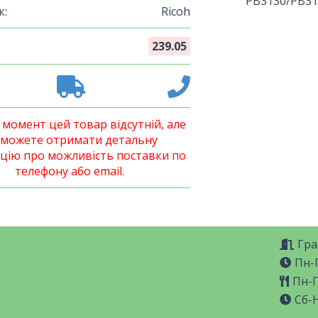
PB3130/PB31
к:
Ricoh
239.05
 момент цей товар відсутній, але
 можете отримати детальну
цію про можливість поставки по
телефону або email.
Гра
Пн-П
Пн-П
Сб-