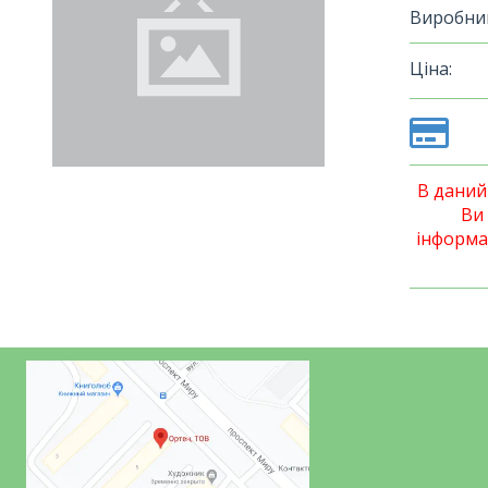
Виробни
Ціна:
В даний
Ви
інформа