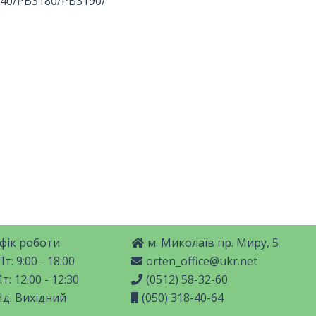
40/PB3180/PB3190/
фік роботи
м. Миколаїв пр. Миру, 5
т: 9:00 - 18:00
orten_office@ukr.net
т: 12:00 - 12:30
(0512) 58-32-60
Нд: Вихідний
(050) 318-40-64