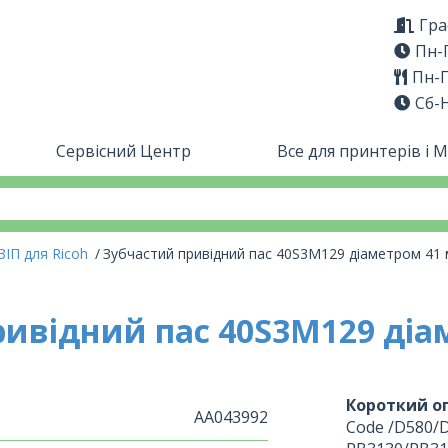
Гра
Пн-П
Пн-П
Сб-
Сервісний Центр
Все для принтерів і 
ЗІП для Ricoh
Зубчастий привідний пас 40S3M129 діаметром 41
ривідний пас 40S3M129 діа
Короткий оп
AA043992
Code /D580/