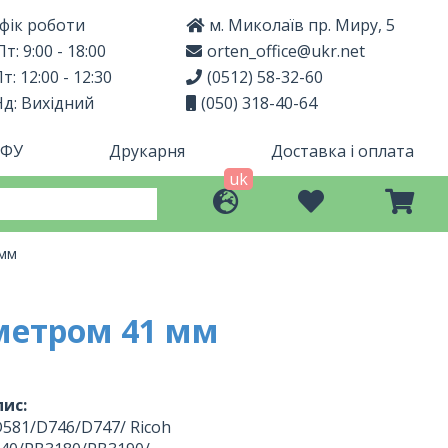
фік роботи
м. Миколаїв пр. Миру, 5
т: 9:00 - 18:00
orten_office@ukr.net
т: 12:00 - 12:30
(0512) 58-32-60
Нд: Вихідний
(050) 318-40-64
МФУ
Друкарня
Доставка і оплата
uk
 мм
метром 41 мм
ис:
D581/D746/D747/ Ricoh