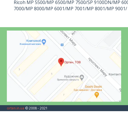
Ricoh MP 5500/MP 6500/MP 7500/SP 9100DN/MP 60
7000/MP 8000/MP 6001/MP 7001/MP 8001/MP 9001/
orten.in.ua
© 2008 - 2021