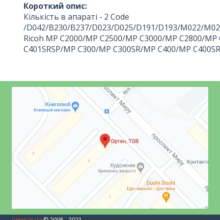
Короткий опис:
Кількість в апараті - 2 Code
/D042/B230/B237/D023/D025/D191/D193/M022/M0
Ricoh MP C2000/MP C2500/MP C3000/MP C2800/MP
C401SRSP/MP C300/MP C300SR/MP C400/MP C400SR
orten.in.ua
© 2008 - 2021