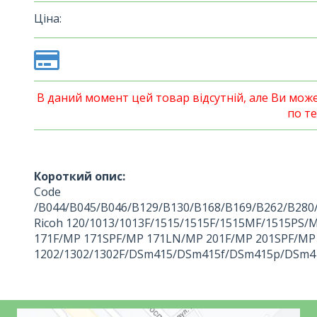
Ціна:
В даний момент цей товар відсутній, але Ви мо
по те
Короткий опис:
Code
/B044/B045/B046/B129/B130/B168/B169/B262/B280
Ricoh 120/1013/1013F/1515/1515F/1515MF/1515PS
171F/MP 171SPF/MP 171LN/MP 201F/MP 201SPF/MP 
1202/1302/1302F/DSm415/DSm415f/DSm415p/DSm4