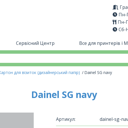
Гра
Пн-П
Пн-П
Сб-
Сервісний Центр
Все для принтерів і 
Картон для візиток (дизайнерський папір)
Dainel SG navy
Dainel SG navy
Артикул:
dainel-sg-na