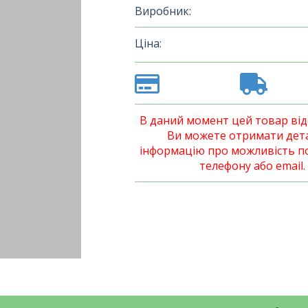
Виробник:
Ціна:
В даний момент цей товар відс
Ви можете отримати дет
інформацію про можливість п
телефону або email.