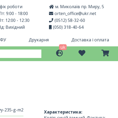
фік роботи
м. Миколаїв пр. Миру, 5
т: 9:00 - 18:00
orten_office@ukr.net
т: 12:00 - 12:30
(0512) 58-32-60
Нд: Вихідний
(050) 318-40-64
МФУ
Друкарня
Доставка і оплата
uk
vy-235-g-m2
Характеристика:
Колір: синій темний, Фактура: