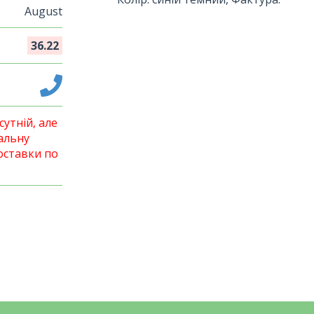
August
36.22
утній, але
альну
оставки по