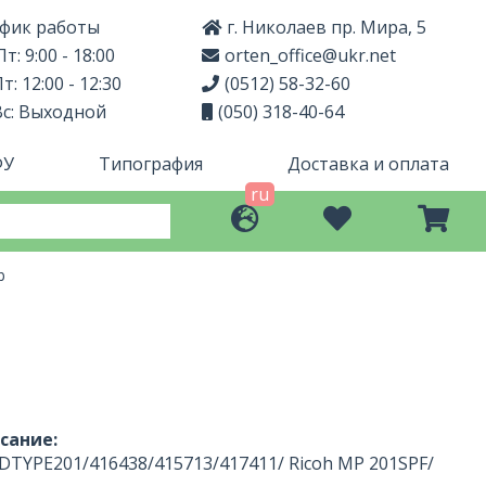
фик работы
г. Николаев пр. Мира, 5
т: 9:00 - 18:00
orten_office@ukr.net
т: 12:00 - 12:30
(0512) 58-32-60
Вс: Выходной
(050) 318-40-64
ФУ
Типография
Доставка и оплата
ru
b
сание:
TYPE201/416438/415713/417411/ Ricoh MP 201SPF/