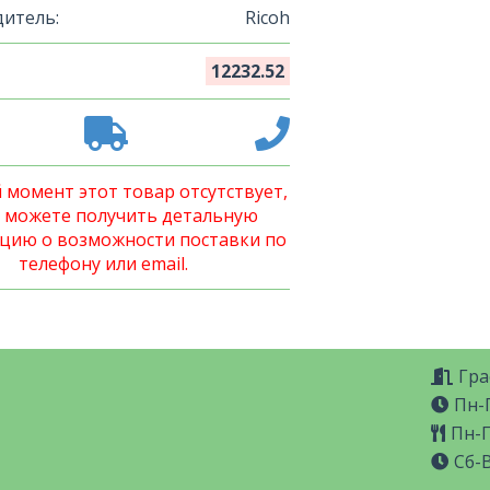
итель:
Ricoh
12232.52
 момент этот товар отсутствует,
 можете получить детальную
цию о возможности поставки по
телефону или email.
Гра
Пн-П
Пн-П
Сб-