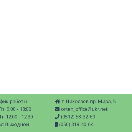
фик работы
г. Николаев пр. Мира, 5
т: 9:00 - 18:00
orten_office@ukr.net
т: 12:00 - 12:30
(0512) 58-32-60
Вс: Выходной
(050) 318-40-64