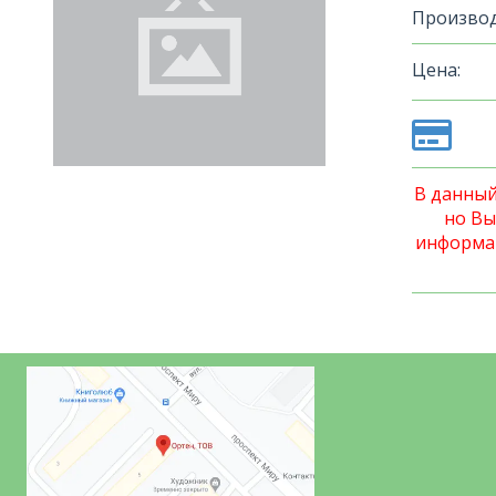
Производ
Цена:
В данный
но Вы
информа