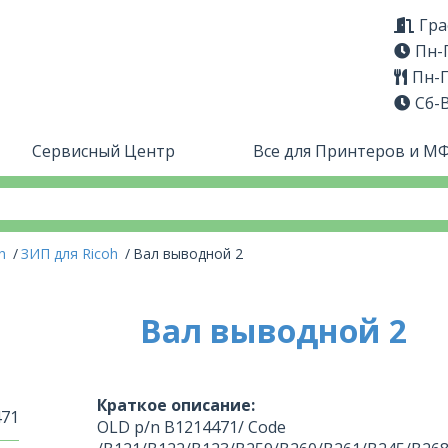
Гра
Пн-П
Пн-П
Сб-
Сервисный Центр
Все для Принтеров и М
oh
ЗИП для Ricoh
Вал выводной 2
Вал выводной 2
Краткое описание:
471
OLD p/n B1214471/ Code