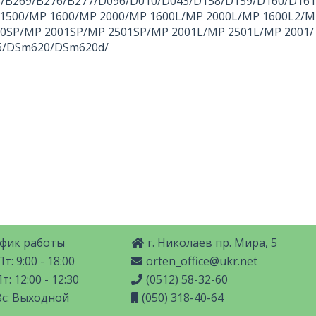
8/B269/B276/B277/D096/D010/D043/D158/D159/D160/D161
P 1500/MP 1600/MP 2000/MP 1600L/MP 2000L/MP 1600L2/
0SP/MP 2001SP/MP 2501SP/MP 2001L/MP 2501L/MP 2001/
6/DSm620/DSm620d/
фик работы
г. Николаев пр. Мира, 5
т: 9:00 - 18:00
orten_office@ukr.net
т: 12:00 - 12:30
(0512) 58-32-60
Вс: Выходной
(050) 318-40-64