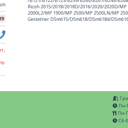
/B121/B122/B123/B259/B260/B261/B245/B26
coh
Ricoh 2015/2018/2018D/2016/2020/2020D/M
2000L2/MP 1900/MP 2500/MP 2500LN/MP 250
39
Gestetner DSm615/DSm618/DSm618d/DSm61
т,
по
Гра
Пн-П
Пн-П
Сб-