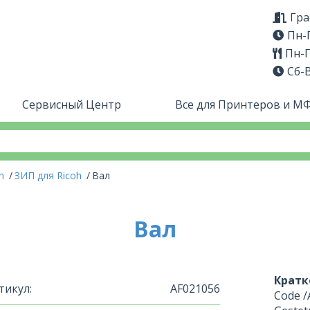
Гра
Пн-П
Пн-П
Сб-
Сервисный Центр
Все для Принтеров и М
oh
ЗИП для Ricoh
Вал
Вал
Кратк
тикул:
AF021056
Code 