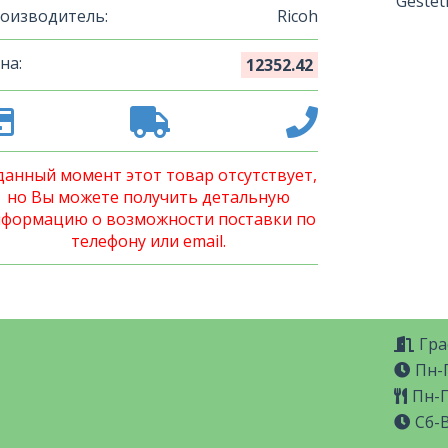
Gestet
оизводитель:
Ricoh
на:
12352.42
данный момент этот товар отсутствует,
но Вы можете получить детальную
формацию о возможности поставки по
телефону или email.
Гра
Пн-П
Пн-П
Сб-