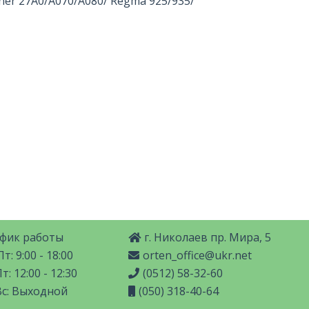
ner 27A0/A070/A080/ Regma 925/935/
фик работы
г. Николаев пр. Мира, 5
т: 9:00 - 18:00
orten_office@ukr.net
т: 12:00 - 12:30
(0512) 58-32-60
Вс: Выходной
(050) 318-40-64