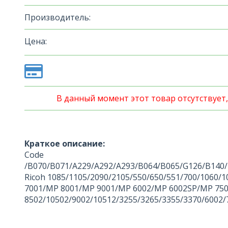
Производитель:
Цена:
В данный момент этот товар отсутствует
Краткое описание:
Code
/B070/B071/A229/A292/A293/B064/B065/G126/B140
Ricoh 1085/1105/2090/2105/550/650/551/700/1060
7001/MP 8001/MP 9001/MP 6002/MP 6002SP/MP 750
8502/10502/9002/10512/3255/3265/3355/3370/600