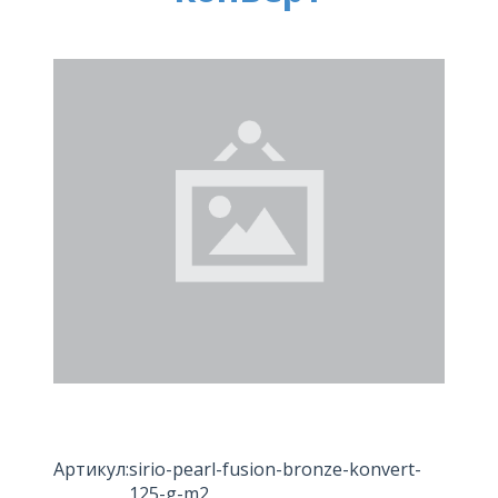
Артикул:
sirio-pearl-fusion-bronze-konvert-
125-g-m2