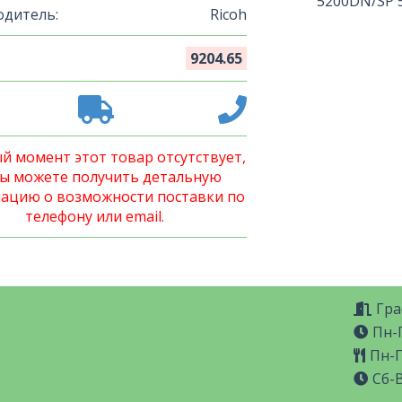
5200DN/SP 
дитель:
Ricoh
9204.65
й момент этот товар отсутствует,
Вы можете получить детальную
ацию о возможности поставки по
телефону или email.
Гра
Пн-П
Пн-П
Сб-