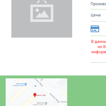
Произво
Цена:
В данны
но 
информ