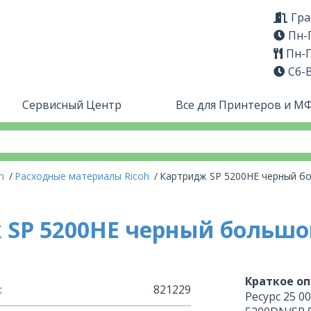
Гра
Пн-П
Пн-П
Сб-
Сервисный Центр
Все для Принтеров и М
oh
Расходные материалы Ricoh
Картридж SP 5200HE черный б
 SP 5200HE черный большо
Краткое оп
:
821229
Ресурс 25 0