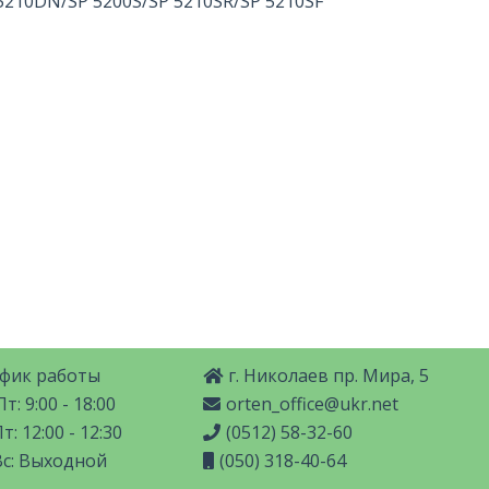
5210DN/SP 5200S/SP 5210SR/SP 5210SF
фик работы
г. Николаев пр. Мира, 5
т: 9:00 - 18:00
orten_office@ukr.net
т: 12:00 - 12:30
(0512) 58-32-60
Вс: Выходной
(050) 318-40-64