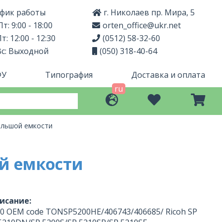
фик работы
г. Николаев пр. Мира, 5
т: 9:00 - 18:00
orten_office@ukr.net
т: 12:00 - 12:30
(0512) 58-32-60
Вс: Выходной
(050) 318-40-64
ФУ
Типография
Доставка и оплата
ru
ольшой емкости
й емкости
исание:
00 OEM code TONSP5200HE/406743/406685/ Ricoh SP