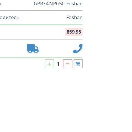
:
GPR34.NPG50-Foshan
одитель:
Foshan
859.95