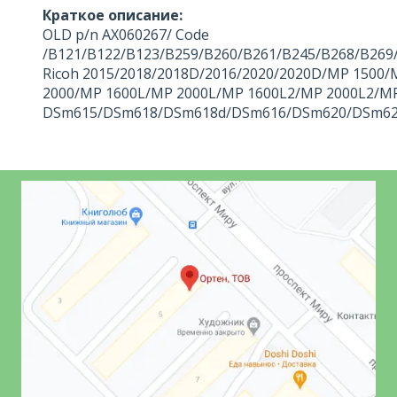
Краткое описание:
OLD p/n AX060267/ Code
/B121/B122/B123/B259/B260/B261/B245/B268/B269
Ricoh 2015/2018/2018D/2016/2020/2020D/MP 1500
2000/MP 1600L/MP 2000L/MP 1600L2/MP 2000L2/MP 
DSm615/DSm618/DSm618d/DSm616/DSm620/DSm62